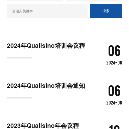
2024年Qualisino培训会议程
06
2024-06
2024年Qualisino培训会通知
06
2024-06
2023年Qualisino年会议程