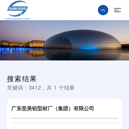
EN
搜索结果
关键词：
3412
，共
1
个结果
广东坚美铝型材厂（集团）有限公司