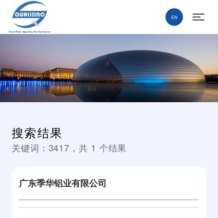
EN
搜索结果
关键词：
3417
，共
1
个结果
广东季华铝业有限公司