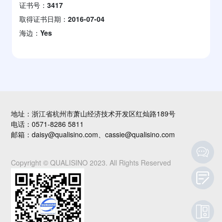
证书号：
3417
取得证书日期：
2016-07-04
海边：
Yes
地址：浙江省杭州市萧山经济技术开发区红灿路189号
电话：0571-8286 5811
邮箱：daisy@qualisino.com、cassie@qualisino.com
Copyright © QUALISINO 2023. All Rights Reserved