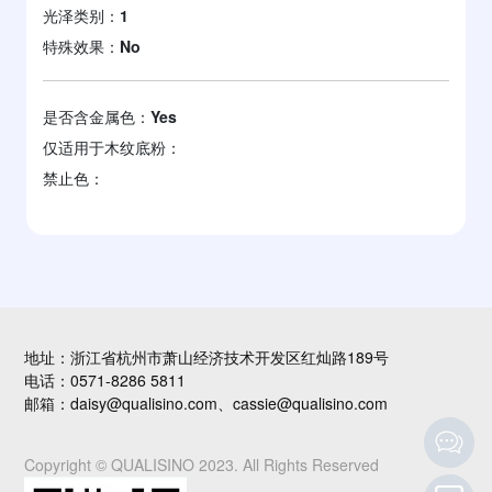
光泽类别：
1
特殊效果：
No
是否含金属色：
Yes
仅适用于木纹底粉：
禁止色：
地址：浙江省杭州市萧山经济技术开发区红灿路189号
电话：0571-8286 5811
邮箱：daisy@qualisino.com、cassie@qualisino.com
Copyright © QUALISINO 2023. All Rights Reserved