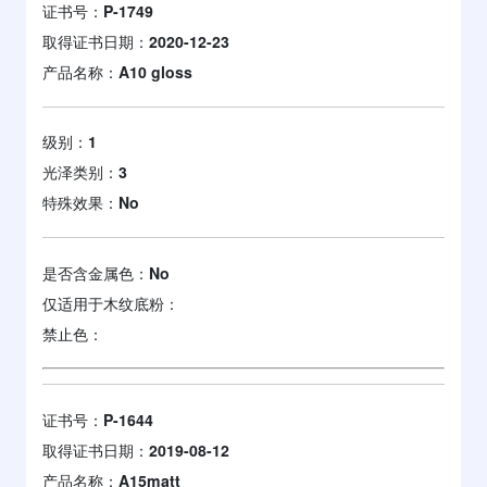
证书号：
P-1749
取得证书日期：
2020-12-23
产品名称：
A10 gloss
级别：
1
光泽类别：
3
特殊效果：
No
是否含金属色：
No
仅适用于木纹底粉：
禁止色：
证书号：
P-1644
取得证书日期：
2019-08-12
产品名称：
A15matt