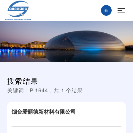
EN
搜索结果
关键词：
P-1644
，共
1
个结果
烟台爱丽德新材料有限公司