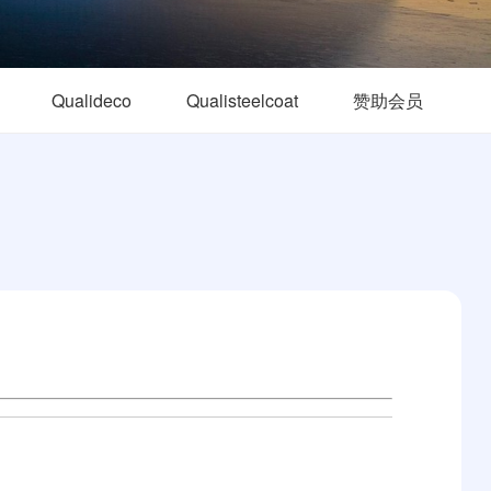
Qualideco
Qualisteelcoat
赞助会员