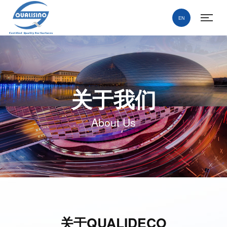
EN
关于我们
About Us
关于QUALIDECO